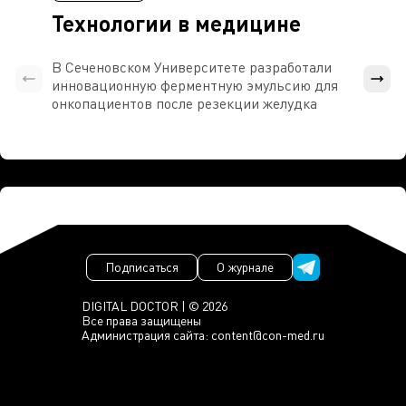
Технологии в медицине
В Сеченовском Университете разработали
Росси
инновационную ферментную эмульсию для
расч
онкопациентов после резекции желудка
проти
Подписаться
О журнале
DIGITAL DOCTOR | © 2026
Все права защищены
Администрация сайта:
content@con-med.ru