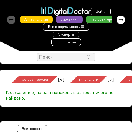
Войти
Аллергология
Биохакинг
Гастроэнтерология
Все специальности
Эксперты
Все номера
[
]
[
]
x
x
гастроэнтеролог
гинекологи
а
К сожалению, на ваш поисковый запрос ничего не
найдено.
Все новости