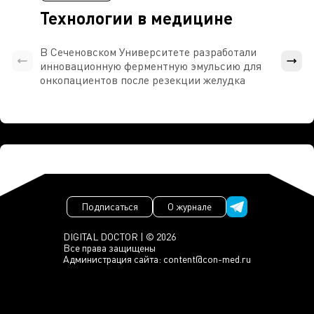
Технологии в медицине
В Сеченовском Университете разработали
Росси
инновационную ферментную эмульсию для
расч
онкопациентов после резекции желудка
проти
Подписаться
О журнале
DIGITAL DOCTOR | © 2026
Все права защищены
Администрация сайта:
content@con-med.ru