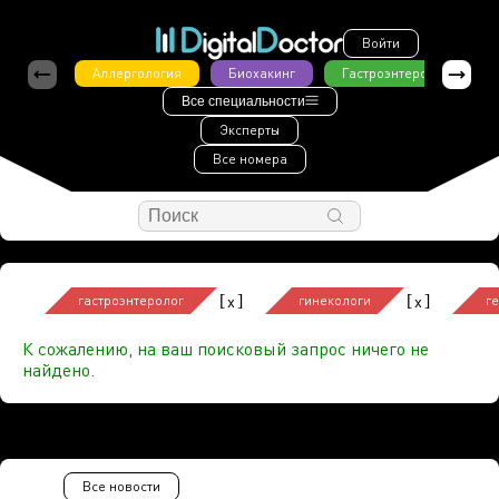
Войти
Аллергология
Биохакинг
Гастроэнтерология
Все специальности
Эксперты
Все номера
[
]
[
]
x
x
гастроэнтеролог
гинекологи
г
К сожалению, на ваш поисковый запрос ничего не
найдено.
Все новости