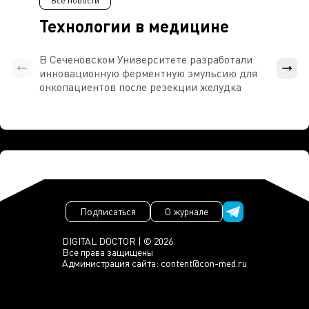
Все новости
Технологии в медицине
В Сеченовском Университете разработали
Росси
инновационную ферментную эмульсию для
расч
онкопациентов после резекции желудка
проти
Подписаться
О журнале
DIGITAL DOCTOR | © 2026
Все права защищены
Администрация сайта:
content@con-med.ru