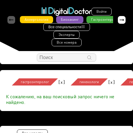
Войти
Аллергология
Биохакинг
Гастроэнтерология
Все специальности
Эксперты
Все номера
[
]
[
]
x
x
гастроэнтеролог
гинекологи
г
К сожалению, на ваш поисковый запрос ничего не
найдено.