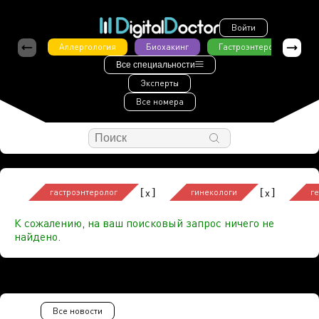
Войти
Аллергология
Биохакинг
Гастроэнтерология
Все специальности
Эксперты
Все номера
[
]
[
]
x
x
гастроэнтеролог
гинекологи
г
К сожалению, на ваш поисковый запрос ничего не
найдено.
Все новости