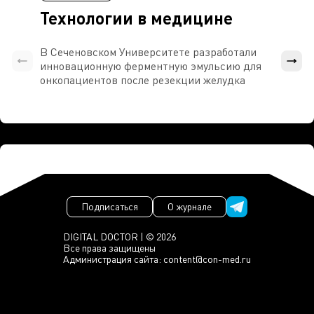
Технологии в медицине
В Сеченовском Университете разработали
Росси
инновационную ферментную эмульсию для
расч
онкопациентов после резекции желудка
проти
Подписаться
О журнале
DIGITAL DOCTOR | © 2026
Все права защищены
Администрация сайта:
content@con-med.ru