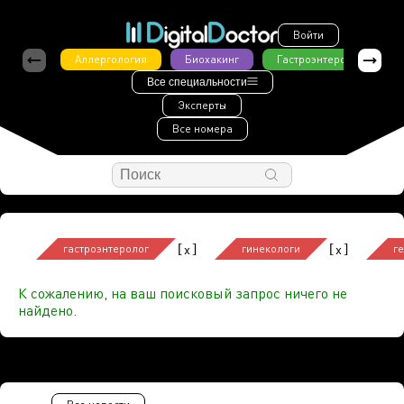
Войти
Аллергология
Биохакинг
Гастроэнтерология
Все специальности
Эксперты
Все номера
[
]
[
]
x
x
гастроэнтеролог
гинекологи
г
К сожалению, на ваш поисковый запрос ничего не
найдено.