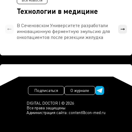
Все новости
Технологии в медицине
В Сеченовском Университете разработали
Росси
инновационную ферментную эмульсию для
расч
онкопациентов после резекции желудка
проти
Подписаться
О журнале
DIGITAL DOCTOR | © 2026
Все права защищены
Администрация сайта:
content@con-med.ru