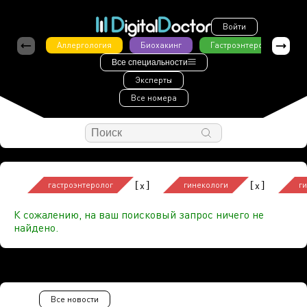
Войти
Аллергология
Биохакинг
Гастроэнтерология
Все специальности
Эксперты
Все номера
[
]
[
]
x
x
гастроэнтеролог
гинекологи
г
К сожалению, на ваш поисковый запрос ничего не
найдено.
Все новости