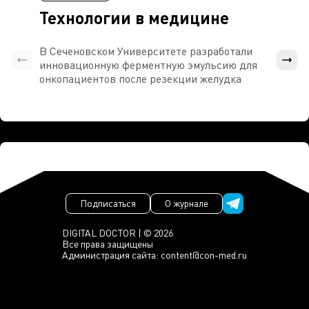
Технологии в медицине
В Сеченовском Университете разработали
Росси
инновационную ферментную эмульсию для
расч
онкопациентов после резекции желудка
проти
Подписаться
О журнале
DIGITAL DOCTOR | © 2026
Все права защищены
Администрация сайта:
content@con-med.ru