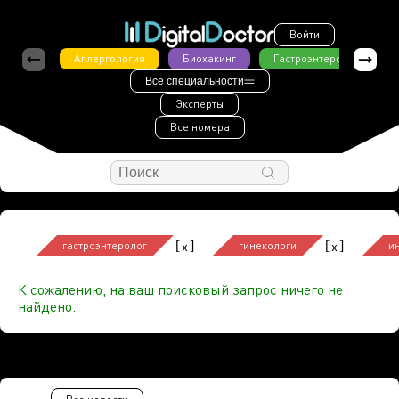
Войти
Аллергология
Биохакинг
Гастроэнтерология
Все специальности
Эксперты
Все номера
[
]
[
]
x
x
гастроэнтеролог
гинекологи
и
К сожалению, на ваш поисковый запрос ничего не
найдено.