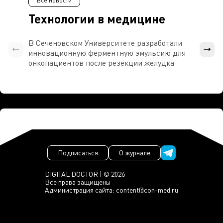
Все новости
Технологии в медицине
В Сеченовском Университете разработали
Росси
инновационную ферментную эмульсию для
расч
онкопациентов после резекции желудка
проти
Подписаться
О журнале
DIGITAL DOCTOR | © 2026
Все права защищены
Администрация сайта:
content@con-med.ru