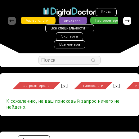
Войти
Аллергология
Биохакинг
Гастроэнтерология
Все специальности
Эксперты
Все номера
[
]
[
]
x
x
гастроэнтеролог
гинекологи
и
К сожалению, на ваш поисковый запрос ничего не
найдено.