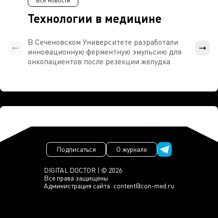
Все новости
Технологии в медицине
В Сеченовском Университете разработали
Росси
инновационную ферментную эмульсию для
расч
онкопациентов после резекции желудка
проти
Подписаться
О журнале
DIGITAL DOCTOR | © 2026
Все права защищены
Администрация сайта:
content@con-med.ru