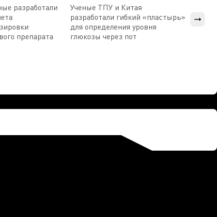
ные разработали
Ученые ТПУ и Китая
В Пен
чета
разработали гибкий «пластырь»
приб
озировки
для определения уровня
прис
вого препарата
глюкозы через пот