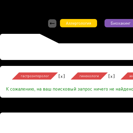
Аллергология
Биохакинг
[
]
[
]
x
x
гастроэнтеролог
гинекологи
и
К сожалению, на ваш поисковый запрос ничего не найдено