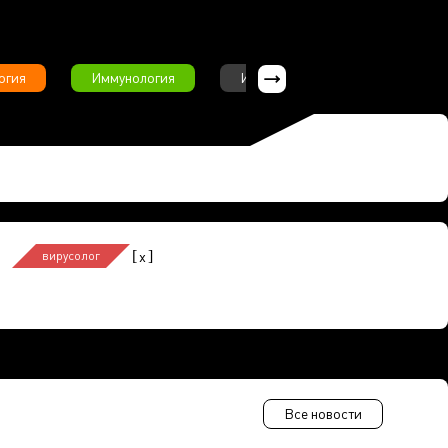
огия
Иммунология
Интервью
Инфекционны
[
]
x
вирусолог
Все новости