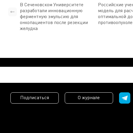
В Сеченовском Университете
Российские уче
разработали инновационную
модель для рас
ферментную эмульсию для
оптимальной д
онкопациентов после резекции
противоопухоле
желудка
Подписаться
О журнале