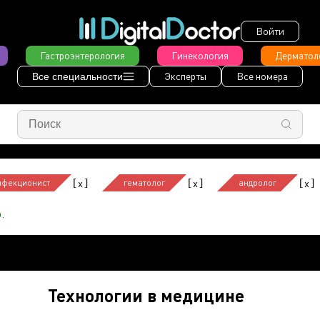
Войти
Гастроэнтерология
Гинекология
Дерматол
Эксперты
Все номера
Все специальности
[
]
[
]
[
]
x
x
x
нфекционист
гематолог
андролог
.
Технологии в медицине