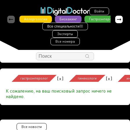
Войти
Аллергология
Биохакинг
Гастроэнтерология
Все специальности
Эксперты
Все номера
[
]
[
]
x
x
гастроэнтеролог
гинекологи
и
К сожалению, на ваш поисковый запрос ничего не
найдено.
Все новости