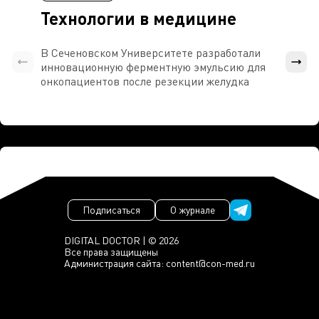
Технологии в медицине
В Сеченовском Университете разработали
Росси
инновационную ферментную эмульсию для
расч
онкопациентов после резекции желудка
проти
Подписаться
О журнале
DIGITAL DOCTOR | © 2026
Все права защищены
Администрация сайта:
content@con-med.ru