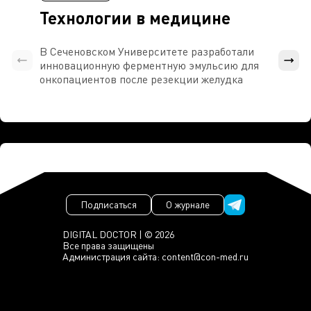
Технологии в медицине
В Сеченовском Университете разработали
Росси
инновационную ферментную эмульсию для
расч
онкопациентов после резекции желудка
проти
Подписаться
О журнале
DIGITAL DOCTOR | © 2026
Все права защищены
Администрация сайта:
content@con-med.ru