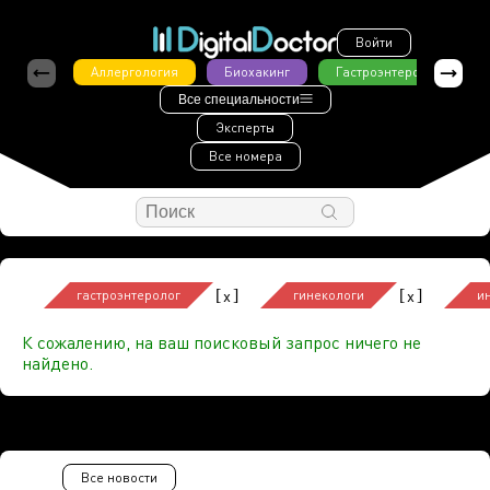
Войти
Аллергология
Биохакинг
Гастроэнтерология
Все специальности
Эксперты
Все номера
[
]
[
]
x
x
гастроэнтеролог
гинекологи
и
К сожалению, на ваш поисковый запрос ничего не
найдено.
Все новости