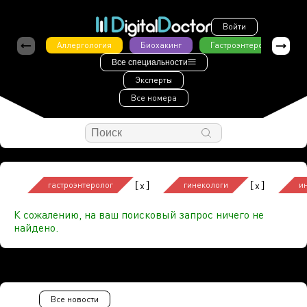
Войти
Аллергология
Биохакинг
Гастроэнтерология
Все специальности
Эксперты
Все номера
[
]
[
]
x
x
гастроэнтеролог
гинекологи
и
К сожалению, на ваш поисковый запрос ничего не
найдено.
Все новости