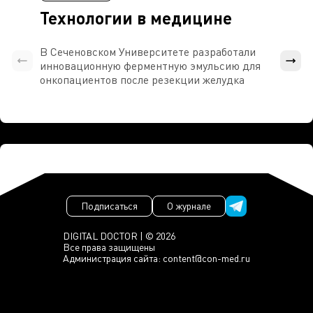
Технологии в медицине
В Сеченовском Университете разработали
Росси
инновационную ферментную эмульсию для
расч
онкопациентов после резекции желудка
проти
Подписаться
О журнале
DIGITAL DOCTOR | © 2026
Все права защищены
Администрация сайта:
content@con-med.ru