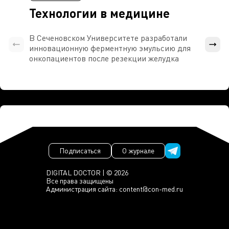
Технологии в медицине
В Сеченовском Университете разработали
Росси
инновационную ферментную эмульсию для
расч
онкопациентов после резекции желудка
проти
Подписаться
О журнале
DIGITAL DOCTOR | © 2026
Все права защищены
Администрация сайта:
content@con-med.ru