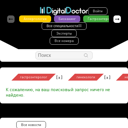
Войти
Аллергология
Биохакинг
Гастроэнтерология
Все специальности
Эксперты
Все номера
[
]
[
]
x
x
гастроэнтеролог
гинекологи
н
К сожалению, на ваш поисковый запрос ничего не
найдено.
Все новости