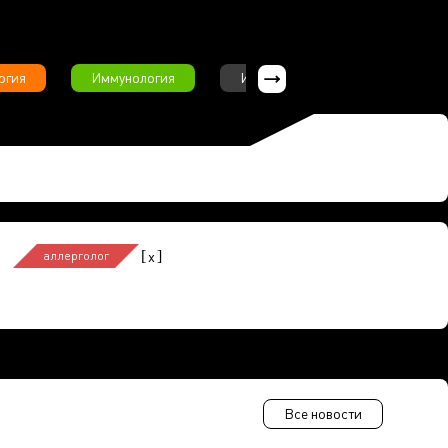
огия
Иммунология
Интервью
Инфекционны
[
]
x
аллерголог
Все новости