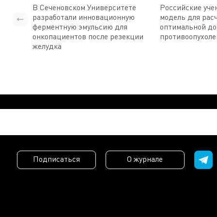
В Сеченовском Университете
Российские уче
разработали инновационную
модель для рас
ферментную эмульсию для
оптимальной д
онкопациентов после резекции
противоопухоле
желудка
Подписаться
О журнале