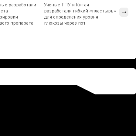
ные разработали
Ученые ТПУ и Китая
В Пен
чета
разработали гибкий «пластырь»
приб
озировки
для определения уровня
прис
вого препарата
глюкозы через пот