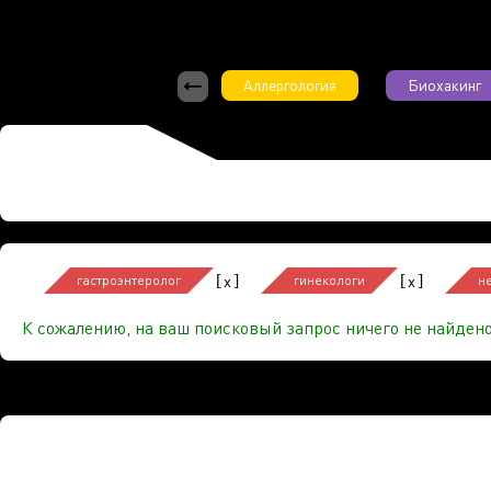
Аллергология
Биохакинг
[
]
[
]
x
x
гастроэнтеролог
гинекологи
н
К сожалению, на ваш поисковый запрос ничего не найдено