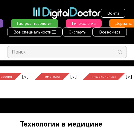
Войти
Гастроэнтерология
Гинекология
Дерматол
Эксперты
Все номера
Все специальности
[
]
[
]
[
]
x
x
x
евролог
гематолог
инфекционист
.
Технологии в медицине