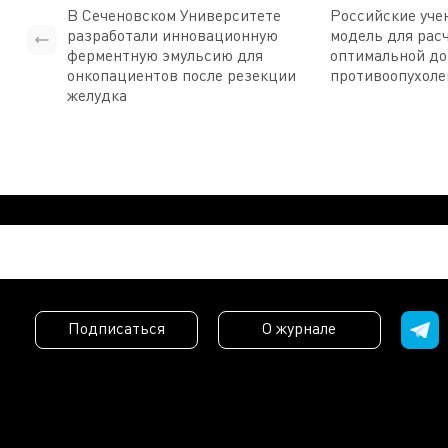
В Сеченовском Университете
Российские уче
разработали инновационную
модель для рас
ферментную эмульсию для
оптимальной д
онкопациентов после резекции
противоопухоле
желудка
Подписаться
О журнале