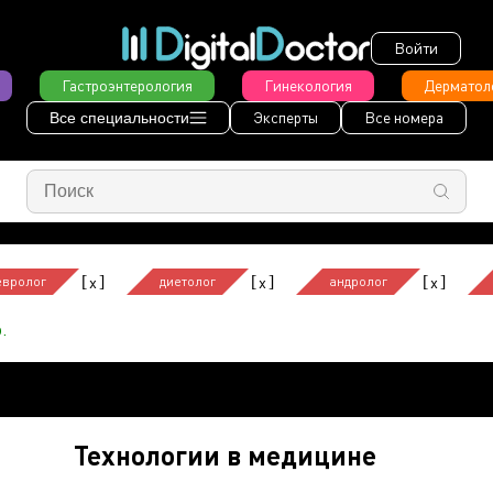
Войти
Гастроэнтерология
Гинекология
Дерматол
Эксперты
Все номера
Все специальности
[
]
[
]
[
]
x
x
x
евролог
диетолог
андролог
.
Технологии в медицине