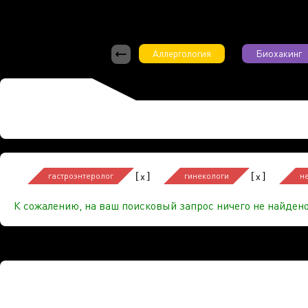
Аллергология
Биохакинг
[
]
[
]
x
x
гастроэнтеролог
гинекологи
н
К сожалению, на ваш поисковый запрос ничего не найдено