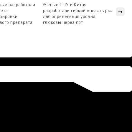
ные разработали
Ученые ТПУ и Китая
В Пен
чета
разработали гибкий «пластырь»
приб
озировки
для определения уровня
прис
вого препарата
глюкозы через пот