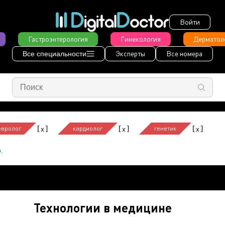
Войти
Гастроэнтерология
Гинекология
Дерматол
Эксперты
Все номера
Все специальности
[
]
[
]
[
]
x
x
x
евролог
кардиолог
генетик
.
Технологии в медицине