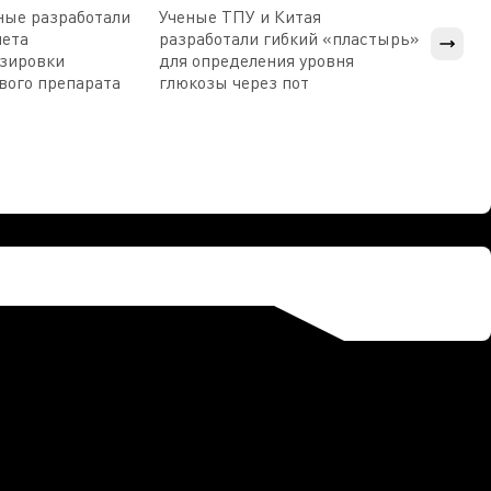
ные разработали
Ученые ТПУ и Китая
В Пен
чета
разработали гибкий «пластырь»
приб
озировки
для определения уровня
прис
вого препарата
глюкозы через пот