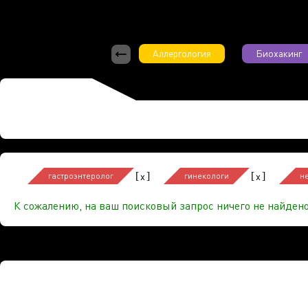
Аллергология
Биохакинг
[
]
[
]
x
x
гастроэнтеролог
гинекологи
н
К сожалению, на ваш поисковый запрос ничего не найдено