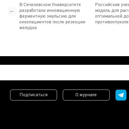
В Сеченовском Университете
Российские уче
разработали инновационную
модель для рас
ферментную эмульсию для
оптимальной д
онкопациентов после резекции
противоопухоле
желудка
Подписаться
О журнале