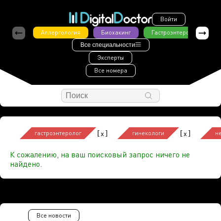
Войти
Аллергология
Биохакинг
Гастроэнтерология
Все специальности
Эксперты
Все номера
[
]
[
]
x
x
гастроэнтеролог
гинекологи
н
К сожалению, на ваш поисковый запрос ничего не
найдено.
Все новости