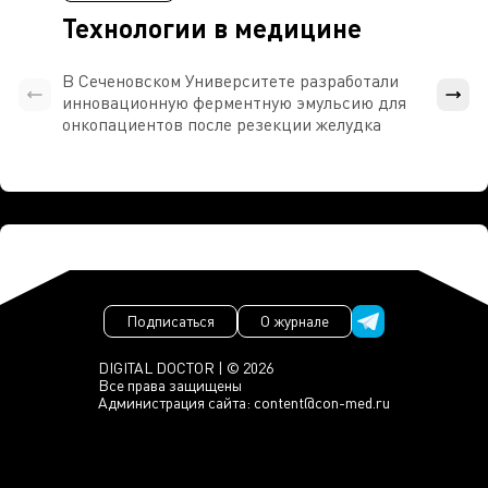
Технологии в медицине
В Сеченовском Университете разработали
Росси
инновационную ферментную эмульсию для
расч
онкопациентов после резекции желудка
проти
Подписаться
О журнале
DIGITAL DOCTOR | © 2026
Все права защищены
Администрация сайта:
content@con-med.ru