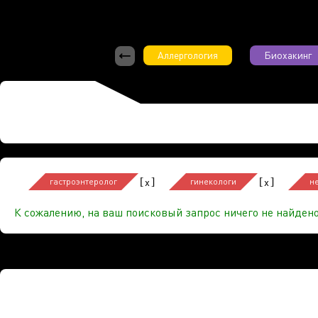
Аллергология
Биохакинг
[
]
[
]
x
x
гастроэнтеролог
гинекологи
н
К сожалению, на ваш поисковый запрос ничего не найдено