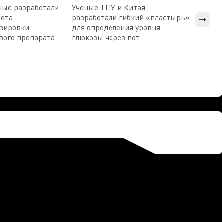
ные разработали
Ученые ТПУ и Китая
В Пен
чета
разработали гибкий «пластырь»
приб
озировки
для определения уровня
прис
вого препарата
глюкозы через пот