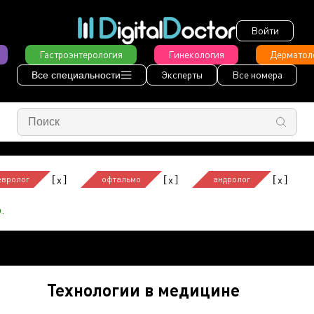
Войти
Гастроэнтерология
Гинекология
Дерматол
Эксперты
Все номера
Все специальности
[
]
[
]
[
]
x
x
x
евролог
офтальмо
андролог
.
Технологии в медицине