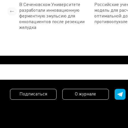
В Сеченовском Университете
Российские уче
разработали инновационную
модель для рас
ферментную эмульсию для
оптимальной д
онкопациентов после резекции
противоопухоле
желудка
Подписаться
О журнале