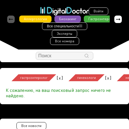
Войти
Аллергология
Биохакинг
Гастроэнтерология
Все специальности
Эксперты
Все номера
[
]
[
]
x
x
гастроэнтеролог
гинекологи
н
К сожалению, на ваш поисковый запрос ничего не
найдено.
Все новости