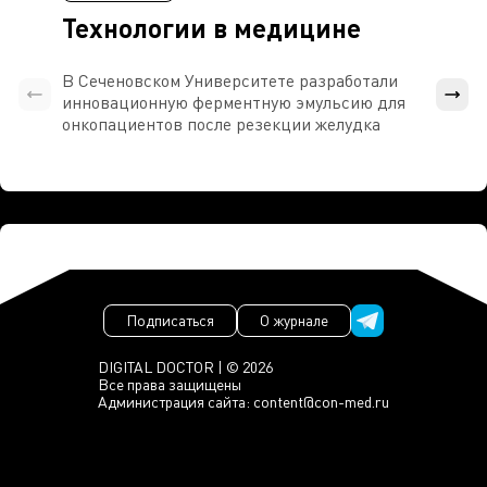
Технологии в медицине
В Сеченовском Университете разработали
Росси
инновационную ферментную эмульсию для
расч
онкопациентов после резекции желудка
проти
Подписаться
О журнале
DIGITAL DOCTOR | © 2026
Все права защищены
Администрация сайта:
content@con-med.ru