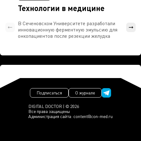
Технологии в медицине
В Сеченовском Университете разработали
Росси
инновационную ферментную эмульсию для
расч
онкопациентов после резекции желудка
проти
Подписаться
О журнале
DIGITAL DOCTOR | © 2026
Все права защищены
Администрация сайта:
content@con-med.ru