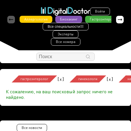
Войти
Аллергология
Биохакинг
Гастроэнтерология
Все специальности
Эксперты
Все номера
[
]
[
]
x
x
гастроэнтеролог
гинекологи
н
К сожалению, на ваш поисковый запрос ничего не
найдено.
Все новости