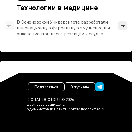
Технологии в медицине
В Сеченовском Университете разработали
Росси
инновационную ферментную эмульсию для
расч
онкопациентов после резекции желудка
проти
Подписаться
О журнале
DIGITAL DOCTOR | © 2026
Все права защищены
Администрация сайта:
content@con-med.ru