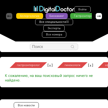
Войти
Аллергология
Биохакинг
Гастроэнтерология
Все специальности
Эксперты
Все номера
[
]
[
]
x
x
гастроэнтеролог
гинекологи
о
К сожалению, на ваш поисковый запрос ничего не
найдено.
Все новости