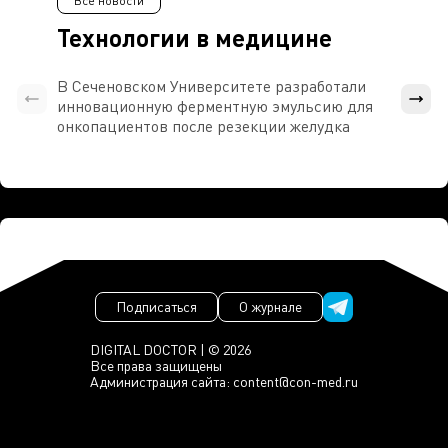
Все новости
Технологии в медицине
В Сеченовском Университете разработали
Росси
инновационную ферментную эмульсию для
расч
онкопациентов после резекции желудка
проти
Подписаться
О журнале
DIGITAL DOCTOR | © 2026
Все права защищены
Администрация сайта:
content@con-med.ru