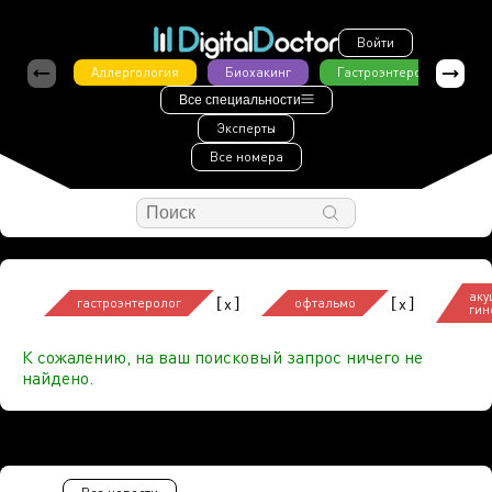
Войти
Аллергология
Биохакинг
Гастроэнтерология
Все специальности
Эксперты
Все номера
аку
[
]
[
]
x
x
гастроэнтеролог
офтальмо
гин
К сожалению, на ваш поисковый запрос ничего не
найдено.