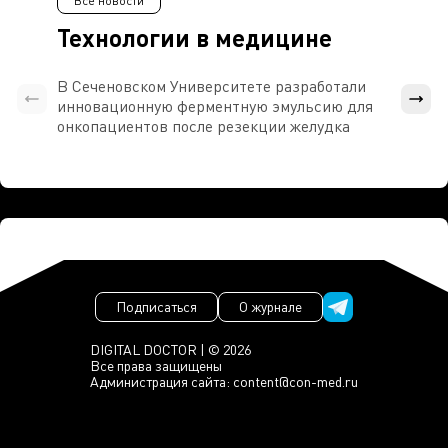
Все новости
Технологии в медицине
В Сеченовском Университете разработали
Росси
инновационную ферментную эмульсию для
расч
онкопациентов после резекции желудка
проти
Подписаться
О журнале
DIGITAL DOCTOR | © 2026
Все права защищены
Администрация сайта:
content@con-med.ru