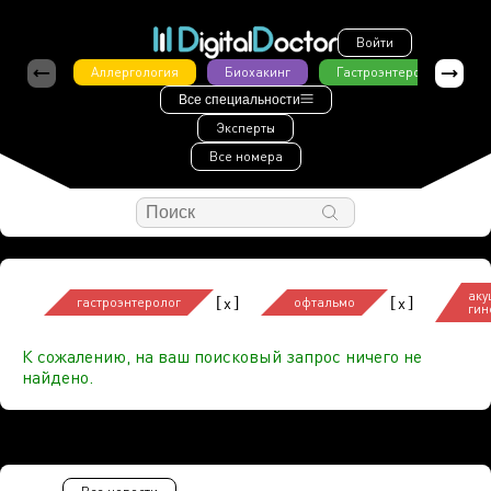
Войти
Аллергология
Биохакинг
Гастроэнтерология
Все специальности
Эксперты
Все номера
аку
[
]
[
]
x
x
гастроэнтеролог
офтальмо
гин
К сожалению, на ваш поисковый запрос ничего не
найдено.