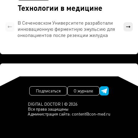
Технологии в медицине
В Сеченовском Университете разработали
Росси
инновационную ферментную эмульсию для
расч
онкопациентов после резекции желудка
проти
Подписаться
О журнале
DIGITAL DOCTOR | © 2026
Все права защищены
Администрация сайта:
content@con-med.ru