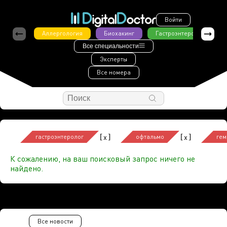
Войти
Аллергология
Биохакинг
Гастроэнтерология
Все специальности
Эксперты
Все номера
[
]
[
]
x
x
гастроэнтеролог
офтальмо
гем
К сожалению, на ваш поисковый запрос ничего не
найдено.
Все новости