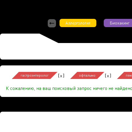
Аллергология
Биохакинг
[
]
[
]
x
x
гастроэнтеролог
офтальмо
гем
К сожалению, на ваш поисковый запрос ничего не найдено