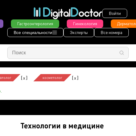
Войти
Гастроэнтерология
Гинекология
Дерматол
Эксперты
Все номера
Все специальности
[
]
[
]
x
x
атолог
косметолог
.
Технологии в медицине