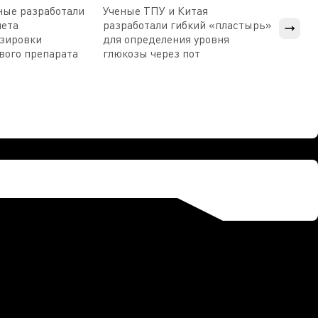
ные разработали
Ученые ТПУ и Китая
В Пен
чета
разработали гибкий «пластырь»
приб
озировки
для определения уровня
прис
вого препарата
глюкозы через пот