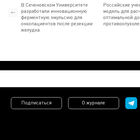
В Сеченовском Университете
Российские уче
разработали инновационную
модель для рас
ферментную эмульсию для
оптимальной д
онкопациентов после резекции
противоопухоле
желудка
Подписаться
О журнале