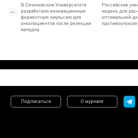
В Сеченовском Университете
Российские уче
разработали инновационную
модель для рас
ферментную эмульсию для
оптимальной д
онкопациентов после резекции
противоопухоле
желудка
Подписаться
О журнале