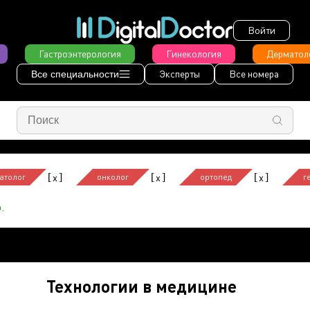
Войти
Гастроэнтерология
Гинекология
Дерматол
Эксперты
Все номера
Все специальности
[
]
[
]
[
]
x
x
x
атолог
онколог
ортопед
г
.
Технологии в медицине