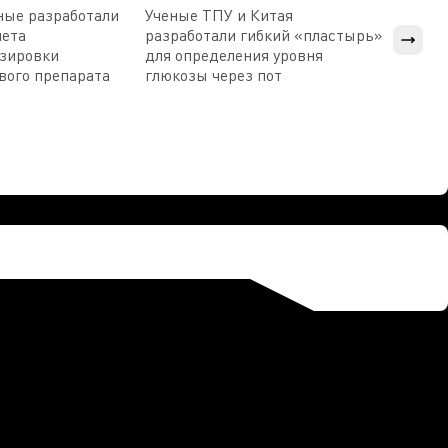
ные разработали
Ученые ТПУ и Китая
В Пен
чета
разработали гибкий «пластырь»
приб
озировки
для определения уровня
прис
вого препарата
глюкозы через пот