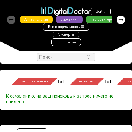
Войти
Аллергология
Биохакинг
Гастроэнтерология
Все специальности
Эксперты
Все номера
[
]
[
]
x
x
гастроэнтеролог
офтальмо
гин
К сожалению, на ваш поисковый запрос ничего не
найдено.