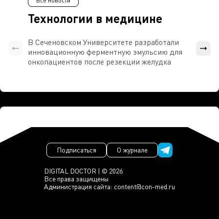
Все новости
Технологии в медицине
В Сеченовском Университете разработали
Росси
инновационную ферментную эмульсию для
расч
онкопациентов после резекции желудка
проти
Подписаться
О журнале
DIGITAL DOCTOR | © 2026
Все права защищены
Администрация сайта:
content@con-med.ru