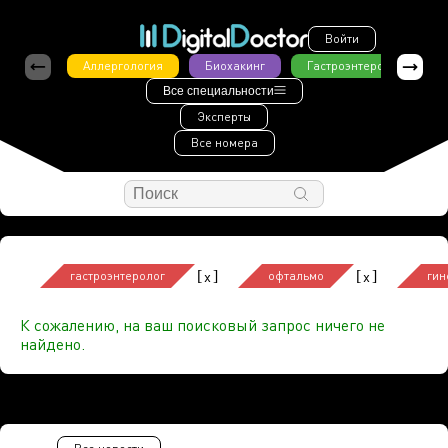
Войти
Аллергология
Биохакинг
Гастроэнтерология
Все специальности
Эксперты
Все номера
[
]
[
]
x
x
гастроэнтеролог
офтальмо
гин
К сожалению, на ваш поисковый запрос ничего не
найдено.