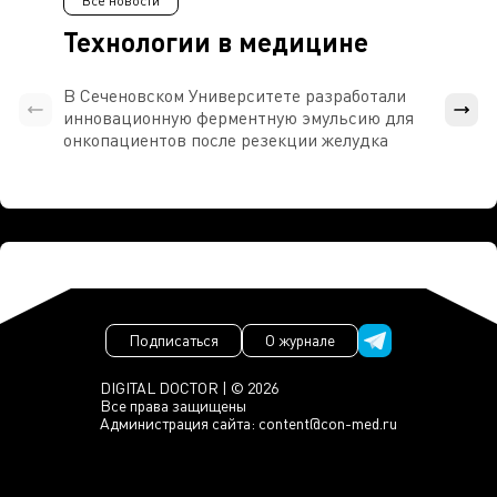
Все новости
Технологии в медицине
В Сеченовском Университете разработали
Росси
инновационную ферментную эмульсию для
расч
онкопациентов после резекции желудка
проти
Подписаться
О журнале
DIGITAL DOCTOR | © 2026
Все права защищены
Администрация сайта:
content@con-med.ru