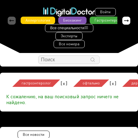
Войти
Аллергология
Биохакинг
Гастроэнтерология
Все специальности
Эксперты
Все номера
[
]
[
]
x
x
гастроэнтеролог
офтальмо
дер
К сожалению, на ваш поисковый запрос ничего не
найдено.
Все новости