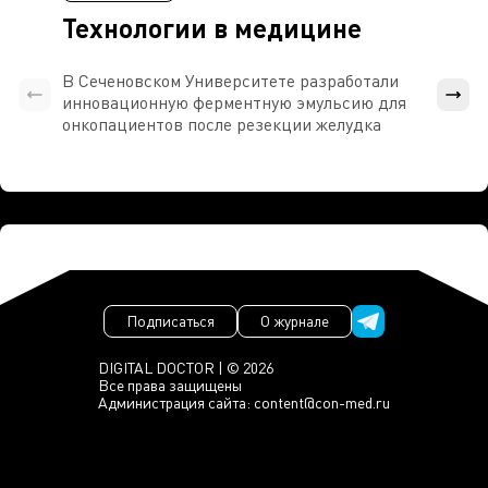
Технологии в медицине
В Сеченовском Университете разработали
Росси
инновационную ферментную эмульсию для
расч
онкопациентов после резекции желудка
проти
Подписаться
О журнале
DIGITAL DOCTOR | © 2026
Все права защищены
Администрация сайта:
content@con-med.ru