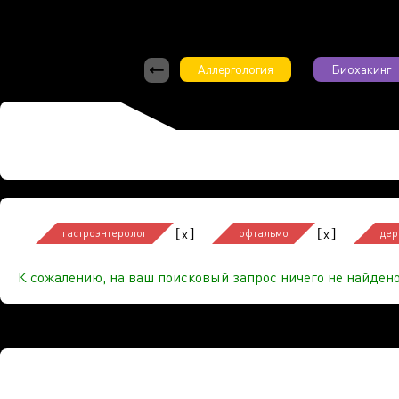
Аллергология
Биохакинг
[
]
[
]
x
x
гастроэнтеролог
офтальмо
дер
К сожалению, на ваш поисковый запрос ничего не найдено