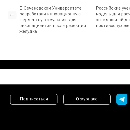
В Сеченовском Университете
Российские уче
разработали инновационную
модель для рас
ферментную эмульсию для
оптимальной д
онкопациентов после резекции
противоопухоле
желудка
Подписаться
О журнале