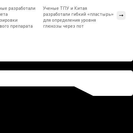
ные разработали
Ученые ТПУ и Китая
В Пен
чета
разработали гибкий «пластырь»
приб
озировки
для определения уровня
прис
вого препарата
глюкозы через пот