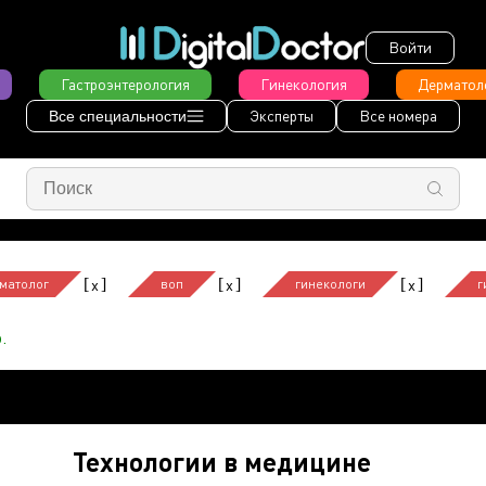
Войти
Гастроэнтерология
Гинекология
Дерматол
Эксперты
Все номера
Все специальности
[
]
[
]
[
]
x
x
x
матолог
воп
гинекологи
г
.
Технологии в медицине