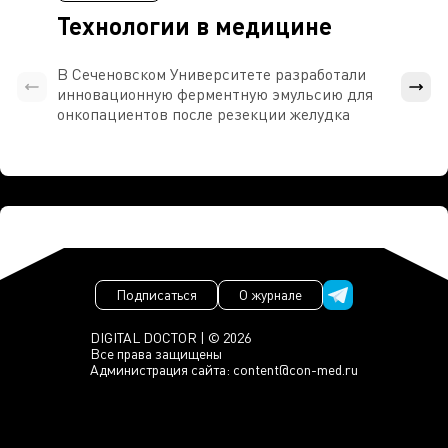
Технологии в медицине
В Сеченовском Университете разработали
Росси
инновационную ферментную эмульсию для
расч
онкопациентов после резекции желудка
проти
Подписаться
О журнале
DIGITAL DOCTOR | © 2026
Все права защищены
Администрация сайта:
content@con-med.ru