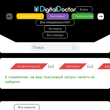
Войти
Аллергология
Биохакинг
Гастроэнтерология
Все специальности
Эксперты
Все номера
[
]
[
]
x
x
гастроэнтеролог
офтальмо
дер
К сожалению, на ваш поисковый запрос ничего не
найдено.
Все новости