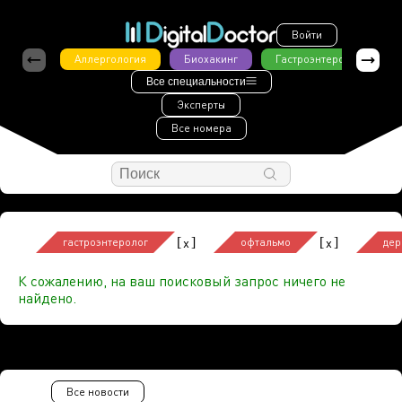
Войти
Аллергология
Биохакинг
Гастроэнтерология
Все специальности
Эксперты
Все номера
[
]
[
]
x
x
гастроэнтеролог
офтальмо
дер
К сожалению, на ваш поисковый запрос ничего не
найдено.
Все новости