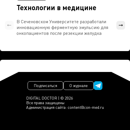
Технологии в медицине
В Сеченовском Университете разработали
Росси
инновационную ферментную эмульсию для
расч
онкопациентов после резекции желудка
проти
Подписаться
О журнале
DIGITAL DOCTOR | © 2026
Все права защищены
Администрация сайта:
content@con-med.ru