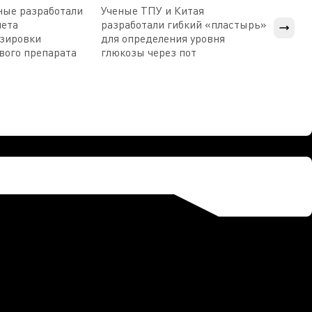
ные разработали
Ученые ТПУ и Китая
В Пен
чета
разработали гибкий «пластырь»
приб
озировки
для определения уровня
прис
вого препарата
глюкозы через пот