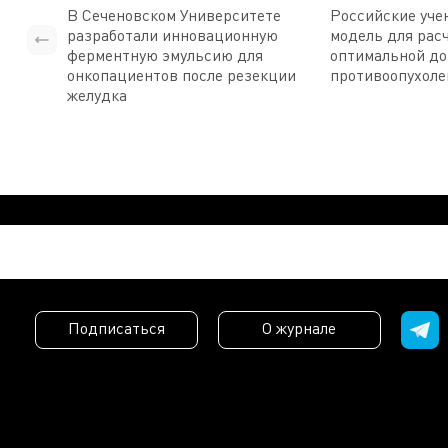
В Сеченовском Университете
Российские уче
разработали инновационную
модель для рас
ферментную эмульсию для
оптимальной д
онкопациентов после резекции
противоопухоле
желудка
Подписаться
О журнале