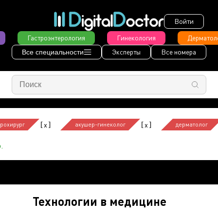
Войти
Гастроэнтерология
Гинекология
Дерматол
Эксперты
Все номера
Все специальности
[
]
[
]
x
x
рохирург
акушер-гинеколог
дерматолог
.
Технологии в медицине