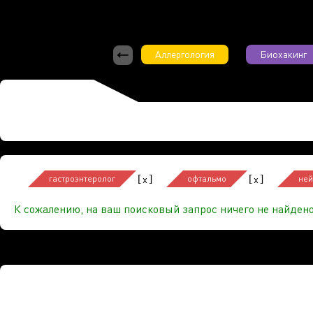
Аллергология
Биохакинг
[
]
[
]
x
x
гастроэнтеролог
офтальмо
ней
К сожалению, на ваш поисковый запрос ничего не найдено