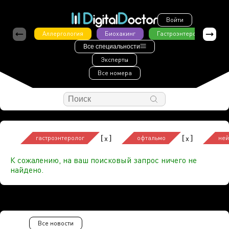
Войти
Аллергология
Биохакинг
Гастроэнтерология
Все специальности
Эксперты
Все номера
[
]
[
]
x
x
гастроэнтеролог
офтальмо
ней
К сожалению, на ваш поисковый запрос ничего не
найдено.
Все новости