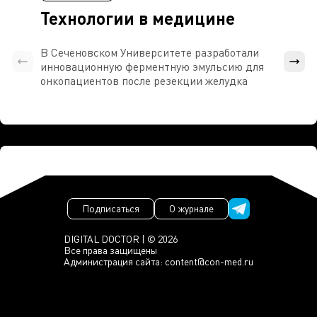
Технологии в медицине
В Сеченовском Университете разработали
Росси
инновационную ферментную эмульсию для
расч
онкопациентов после резекции желудка
проти
Подписаться
О журнале
DIGITAL DOCTOR | © 2026
Все права защищены
Администрация сайта:
content@con-med.ru