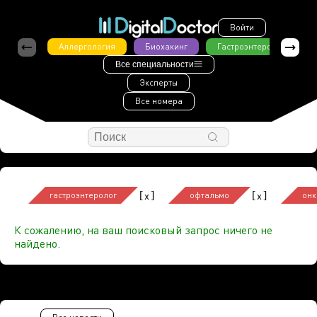
Войти
Аллергология
Биохакинг
Гастроэнтерология
Все специальности
Эксперты
Все номера
[
]
[
]
x
x
гастроэнтеролог
офтальмо
онк
К сожалению, на ваш поисковый запрос ничего не
найдено.