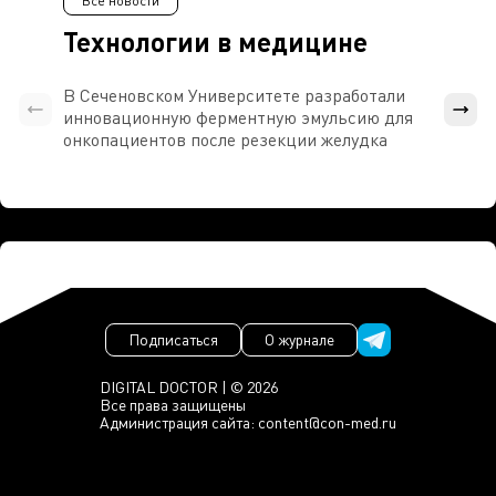
Все новости
Технологии в медицине
В Сеченовском Университете разработали
Росси
инновационную ферментную эмульсию для
расч
онкопациентов после резекции желудка
проти
Подписаться
О журнале
DIGITAL DOCTOR | © 2026
Все права защищены
Администрация сайта:
content@con-med.ru