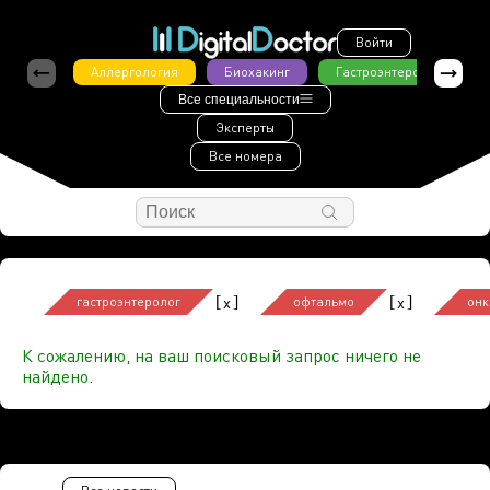
Войти
Аллергология
Биохакинг
Гастроэнтерология
Все специальности
Эксперты
Все номера
[
]
[
]
x
x
гастроэнтеролог
офтальмо
онк
К сожалению, на ваш поисковый запрос ничего не
найдено.