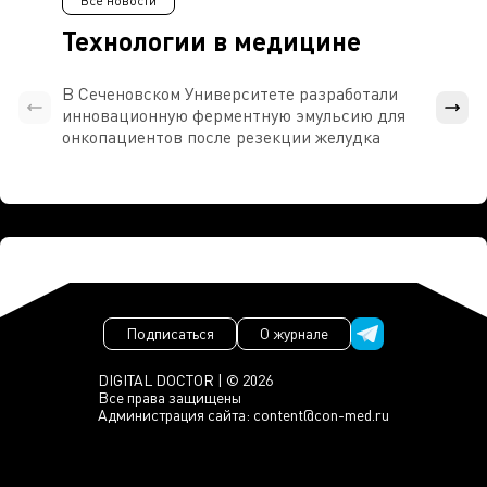
Все новости
Технологии в медицине
В Сеченовском Университете разработали
Росси
инновационную ферментную эмульсию для
расч
онкопациентов после резекции желудка
проти
Подписаться
О журнале
DIGITAL DOCTOR | © 2026
Все права защищены
Администрация сайта:
content@con-med.ru