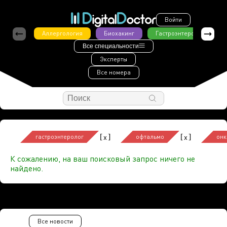
Войти
Аллергология
Биохакинг
Гастроэнтерология
Все специальности
Эксперты
Все номера
[
]
[
]
x
x
гастроэнтеролог
офтальмо
онк
К сожалению, на ваш поисковый запрос ничего не
найдено.
Все новости