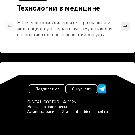
Технологии в медицине
В Сеченовском Университете разработали
Росси
инновационную ферментную эмульсию для
расч
онкопациентов после резекции желудка
проти
Подписаться
О журнале
DIGITAL DOCTOR | © 2026
Все права защищены
Администрация сайта:
content@con-med.ru