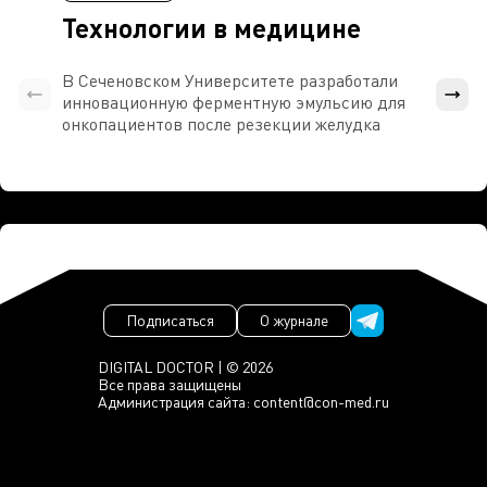
Технологии в медицине
В Сеченовском Университете разработали
Росси
инновационную ферментную эмульсию для
расч
онкопациентов после резекции желудка
проти
Подписаться
О журнале
DIGITAL DOCTOR | © 2026
Все права защищены
Администрация сайта:
content@con-med.ru