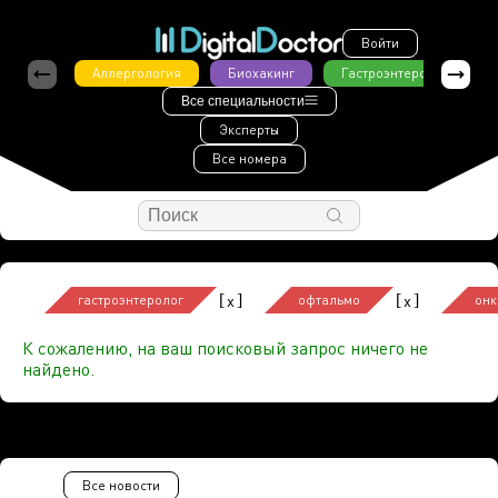
Войти
Аллергология
Биохакинг
Гастроэнтерология
Все специальности
Эксперты
Все номера
[
]
[
]
x
x
гастроэнтеролог
офтальмо
онк
К сожалению, на ваш поисковый запрос ничего не
найдено.
Все новости