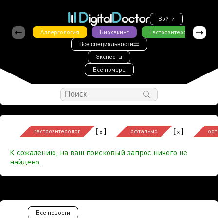
Войти
Аллергология
Биохакинг
Гастроэнтерология
Все специальности
Эксперты
Все номера
[
]
[
]
x
x
гастроэнтеролог
офтальмо
орт
К сожалению, на ваш поисковый запрос ничего не
найдено.
Все новости