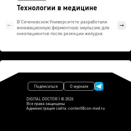
Технологии в медицине
В Сеченовском Университете разработали
Росси
инновационную ферментную эмульсию для
расч
онкопациентов после резекции желудка
проти
Подписаться
О журнале
DIGITAL DOCTOR | © 2026
Все права защищены
Администрация сайта:
content@con-med.ru