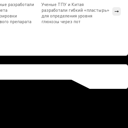
ные разработали
Ученые ТПУ и Китая
В Пен
чета
разработали гибкий «пластырь»
приб
озировки
для определения уровня
прис
вого препарата
глюкозы через пот