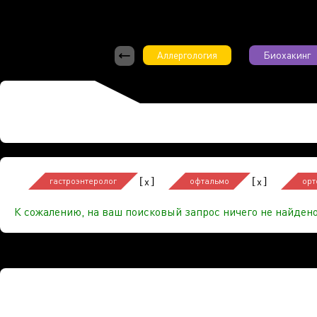
Аллергология
Биохакинг
[
]
[
]
x
x
гастроэнтеролог
офтальмо
орт
К сожалению, на ваш поисковый запрос ничего не найдено