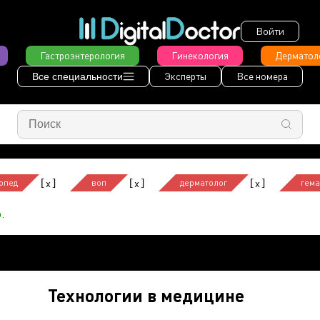
Войти
Гастроэнтерология
Гинекология
Дерматол
Эксперты
Все номера
Все специальности
[
]
[
]
[
]
x
x
x
опед
воп
дерматолог
гема
.
Технологии в медицине