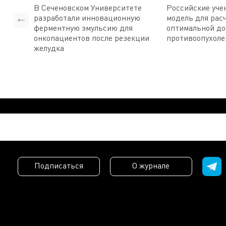
В Сеченовском Университете
Российские уче
разработали инновационную
модель для рас
ферментную эмульсию для
оптимальной д
онкопациентов после резекции
противоопухоле
желудка
Подписаться
О журнале