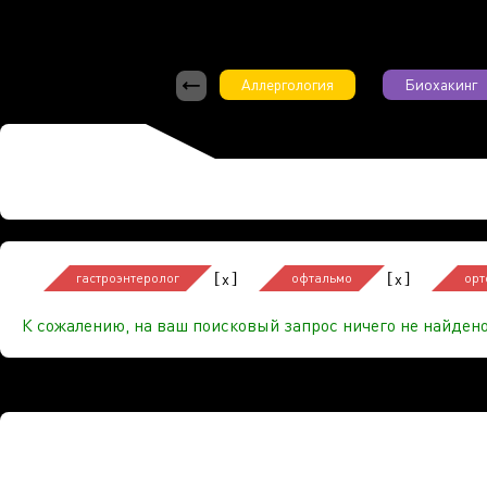
Аллергология
Биохакинг
[
]
[
]
x
x
гастроэнтеролог
офтальмо
орт
К сожалению, на ваш поисковый запрос ничего не найдено