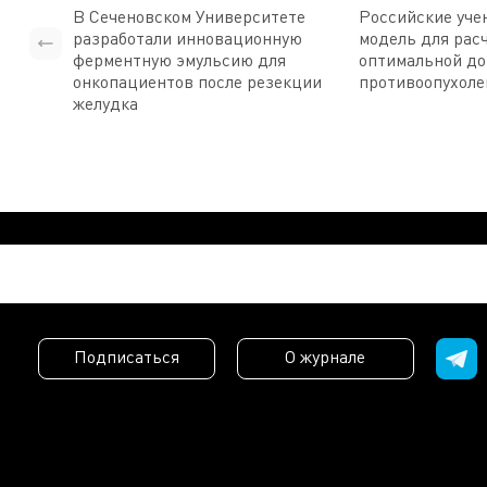
В Сеченовском Университете
Российские уче
разработали инновационную
модель для рас
ферментную эмульсию для
оптимальной д
онкопациентов после резекции
противоопухоле
желудка
Подписаться
О журнале