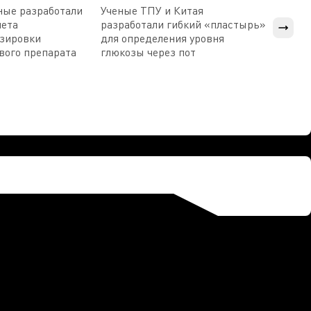
ные разработали
Ученые ТПУ и Китая
В Пен
чета
разработали гибкий «пластырь»
приб
озировки
для определения уровня
прис
вого препарата
глюкозы через пот