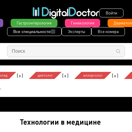
Войти
Гастроэнтерология
Гинекология
Дерматол
Эксперты
Все номера
Все специальности
[
]
[
]
[
]
x
x
x
опед
диетолог
аллерголог
.
Технологии в медицине