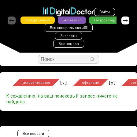
Войти
Аллергология
Биохакинг
Гастроэнтерология
Все специальности
Эксперты
Все номера
[
]
[
]
x
x
гастроэнтеролог
офтальмо
орт
К сожалению, на ваш поисковый запрос ничего не
найдено.
Все новости