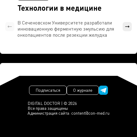
Технологии в медицине
В Сеченовском Университете разработали
Росси
инновационную ферментную эмульсию для
расч
онкопациентов после резекции желудка
проти
Подписаться
О журнале
DIGITAL DOCTOR | © 2026
Все права защищены
Администрация сайта:
content@con-med.ru