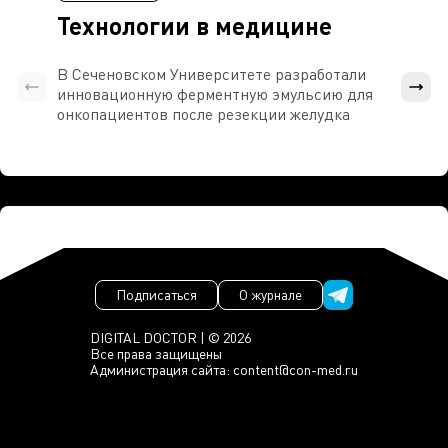
Технологии в медицине
В Сеченовском Университете разработали
Росси
инновационную ферментную эмульсию для
расч
онкопациентов после резекции желудка
проти
Подписаться
О журнале
DIGITAL DOCTOR | © 2026
Все права защищены
Администрация сайта:
content@con-med.ru