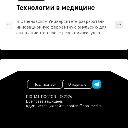
Технологии в медицине
В Сеченовском Университете разработали
Росси
инновационную ферментную эмульсию для
расч
онкопациентов после резекции желудка
проти
Подписаться
О журнале
DIGITAL DOCTOR | © 2026
Все права защищены
Администрация сайта:
content@con-med.ru