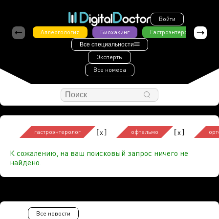
Войти
Аллергология
Биохакинг
Гастроэнтерология
Все специальности
Эксперты
Все номера
[
]
[
]
x
x
гастроэнтеролог
офтальмо
орт
К сожалению, на ваш поисковый запрос ничего не
найдено.
Все новости