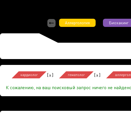
Аллергология
Биохакинг
[
]
[
]
x
x
кардиолог
гематолог
аллергол
К сожалению, на ваш поисковый запрос ничего не найдено