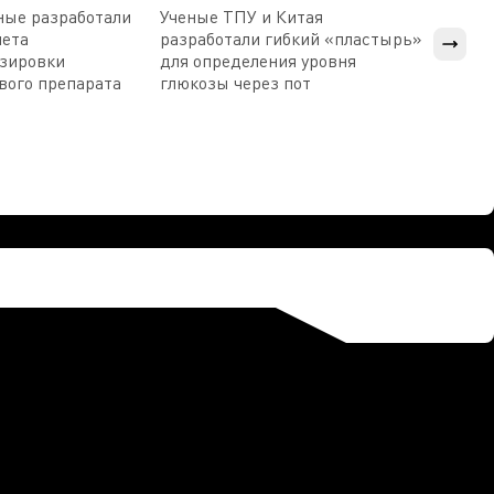
ные разработали
Ученые ТПУ и Китая
В Пен
чета
разработали гибкий «пластырь»
приб
озировки
для определения уровня
прис
вого препарата
глюкозы через пот