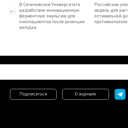
В Сеченовском Университете
Российские уче
разработали инновационную
модель для рас
ферментную эмульсию для
оптимальной д
онкопациентов после резекции
противоопухоле
желудка
Подписаться
О журнале