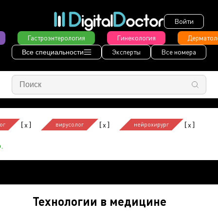
Войти
Гастроэнтерология
Гинекология
Дерматол
Эксперты
Все номера
Все специальности
[
]
[
]
[
]
x
x
x
ог
вирусолог
нейрохирург
.
Технологии в медицине