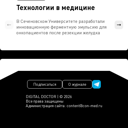
Технологии в медицине
В Сеченовском Университете разработали
Росси
инновационную ферментную эмульсию для
расч
онкопациентов после резекции желудка
проти
Подписаться
О журнале
DIGITAL DOCTOR | © 2026
Все права защищены
Администрация сайта:
content@con-med.ru