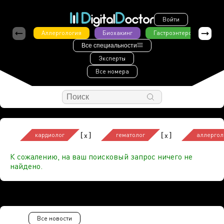
Войти
Аллергология
Биохакинг
Гастроэнтерология
Все специальности
Эксперты
Все номера
[
]
[
]
x
x
кардиолог
гематолог
аллергол
К сожалению, на ваш поисковый запрос ничего не
найдено.
Все новости