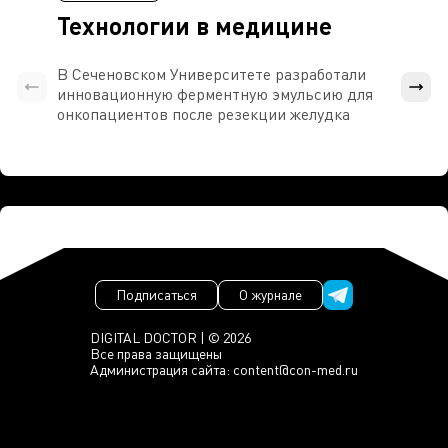
Технологии в медицине
В Сеченовском Университете разработали
Росси
инновационную ферментную эмульсию для
расч
онкопациентов после резекции желудка
проти
Подписаться
О журнале
DIGITAL DOCTOR | © 2026
Все права защищены
Администрация сайта:
content@con-med.ru