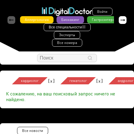
Войти
Аллергология
Биохакинг
Гастроэнтерология
Все специальности
Эксперты
Все номера
[
]
[
]
x
x
кардиолог
гематолог
андролог
К сожалению, на ваш поисковый запрос ничего не
найдено.
Все новости