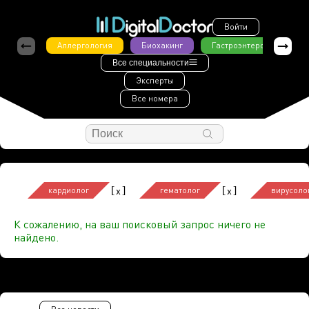
Войти
Аллергология
Биохакинг
Гастроэнтерология
Все специальности
Эксперты
Все номера
[
]
[
]
x
x
кардиолог
гематолог
вирусоло
К сожалению, на ваш поисковый запрос ничего не
найдено.