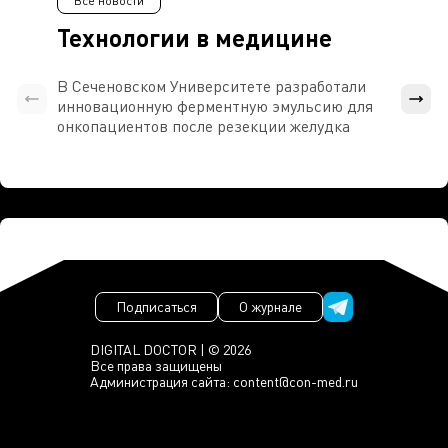
Все новости
Технологии в медицине
В Сеченовском Университете разработали
Росси
инновационную ферментную эмульсию для
расч
онкопациентов после резекции желудка
проти
Подписаться
О журнале
DIGITAL DOCTOR | © 2026
Все права защищены
Администрация сайта:
content@con-med.ru