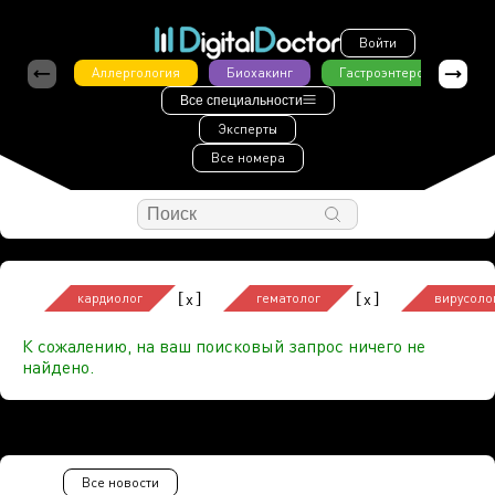
Войти
Аллергология
Биохакинг
Гастроэнтерология
Все специальности
Эксперты
Все номера
[
]
[
]
x
x
кардиолог
гематолог
вирусоло
К сожалению, на ваш поисковый запрос ничего не
найдено.
Все новости