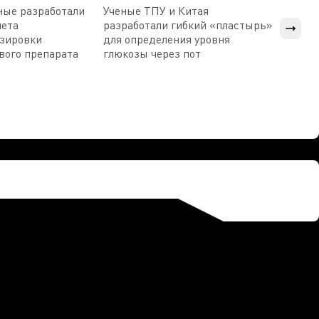
ные разработали
Ученые ТПУ и Китая
В Пен
чета
разработали гибкий «пластырь»
приб
озировки
для определения уровня
прис
вого препарата
глюкозы через пот