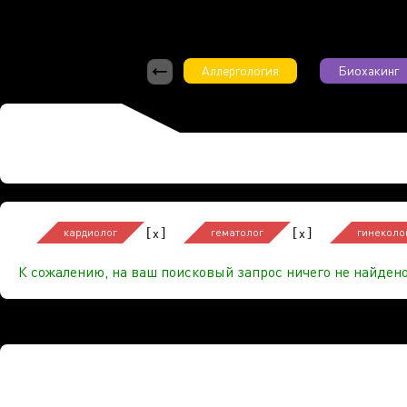
Аллергология
Биохакинг
[
]
[
]
x
x
кардиолог
гематолог
гинеколо
К сожалению, на ваш поисковый запрос ничего не найдено