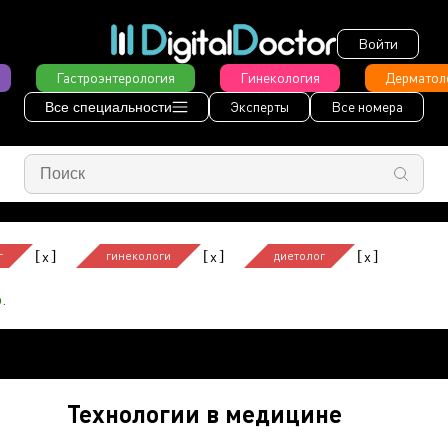
Войти
Гастроэнтерология
Гинекология
Дерматол
Эксперты
Все номера
Все специальности
[
]
[
]
[
]
x
x
x
г
гинекологи
диетолог
.
Технологии в медицине