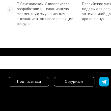
В Сеченовском Университете
Российские уче
разработали инновационную
модель для рас
ферментную эмульсию для
оптимальной д
онкопациентов после резекции
противоопухоле
желудка
Подписаться
О журнале